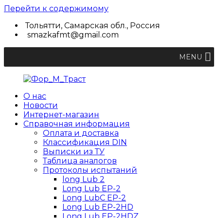
Перейти к содержимому
Тольятти, Самарская обл., Россия
smazkafmt@gmail.com
MENU
О нас
Фор_М_Траст
Научно-
Новости
производственная
Интернет-магазин
фирма
Справочная информация
Оплата и доставка
Классификация DIN
Выписки из ТУ
Таблица аналогов
Протоколы испытаний
long Lub 2
Long Lub EP-2
Long LubC EP-2
Long Lub EP-2HD
Long Lub EP-2HDZ