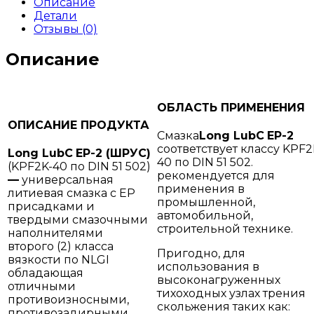
Описание
Детали
Отзывы (0)
Описание
ОБЛАСТЬ ПРИМЕНЕНИЯ
ОПИСАНИЕ ПРОДУКТА
Смазка
Long
LubC
EP
-2
соответствует классу KPF2
Long
LubC
EP
-2
(ШРУС)
40 по DIN 51 502.
(KPF2K-40 по DIN 51 502)
рекомендуется для
—
универсальная
применения в
литиевая смазка с ЕР
промышленной,
присадками и
автомобильной,
твердыми смазочными
строительной технике.
наполнителями
второго (2) класса
Пригодно, для
вязкости по NLGI
использования в
обладающая
высоконагруженных
отличными
тихоходных узлах трения
противоизносными,
скольжения таких как:
противозадирными,