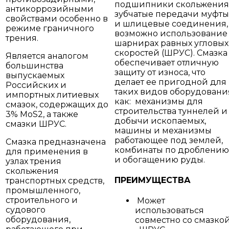
подшипники скольжения
антикоррозийными
зубчатые передачи муфты
свойствами особенно в
и шлицевые соединения,
режиме граничного
возможно использование
трения.
шарнирах равных угловых
скоростей (ШРУС). Смазка
Является аналогом
обеспечивает отличную
большинства
защиту от износа, что
выпускаемых
делает ее пригодной для
Российских и
таких видов оборудовани
импортных литиевых
как: механизмы для
смазок, содержащих до
строительства туннелей и
3% MoS2, а также
добычи ископаемых,
смазки ШРУС.
машины и механизмы
работающее под землей,
Смазка предназначена
комбинаты по дроблению
для применения в
и обогащению руды.
узлах трения
скольжения
ПРЕИМУЩЕСТВА
транспортных средств,
промышленного,
строительного и
Может
судового
использоваться
оборудования,
совместно со смазко