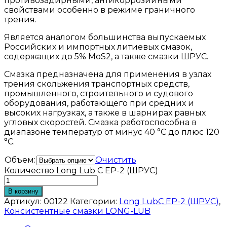
противозадирными, антикоррозийными
свойствами особенно в режиме граничного
трения.
Является аналогом большинства выпускаемых
Российских и импортных литиевых смазок,
содержащих до 5% MoS2, а также смазки ШРУС.
Смазка предназначена для применения в узлах
трения скольжения транспортных средств,
промышленного, строительного и судового
оборудования, работающего при средних и
высоких нагрузках, а также в шарнирах равных
угловых скоростей. Смазка работоспособна в
диапазоне температур от минус 40 °С до плюс 120
°С.
Объем:
Очистить
Количество Long Lub C EP-2 (ШРУС)
В корзину
Артикул:
00122
Категории:
Long LubC EP-2 (ШРУС)
,
Консистентные смазки LONG-LUB