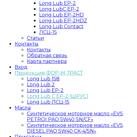
Long Lub EP-2
Long LubC EP-2
Long Lub EP-2HD
Long Lub EP-2HDZ
Long Lub Contact
ЛСЦ-15
Статьи
Контакты
Контакты
Обратная связь
Карта партнера
Вход
Продукция ФОР-М-ТРАСТ
Long Lub 158
Long Lub 2
Long Lub EP-2
Long Lub C EP-2 (ШРУС)
Long Lub ЛСЦ-15
Масла
Синтетическое моторное масло «EVS
PETROI PAO 5W40 SN/CF»
Синтетическое моторное масло «EVS
DIESEL PAO 5W40 CK-4/SN»
Присадки