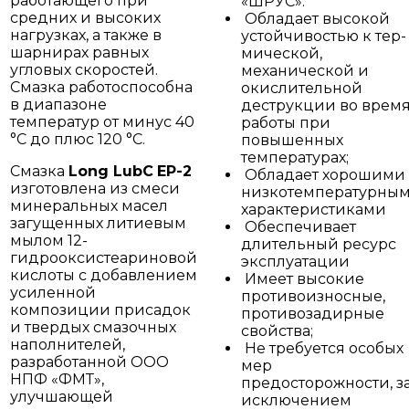
работающего при
«ШРУС».
средних и высоких
Обладает высокой
нагрузках, а также в
устойчивостью к тер-
шарнирах равных
мической,
угловых скоростей.
механической и
Смазка работоспособна
окислительной
в диапазоне
деструкции во врем
температур от минус 40
работы при
°С до плюс 120 °С.
повышенных
температурах;
Смазка
Long
LubC
EP
-2
Обладает хорошими
изготовлена из смеси
низкотемпературны
минеральных масел
характеристиками
загущенных литиевым
Обеспечивает
мылом 12-
длительный ресурс
гидрооксистеариновой
эксплуатации
кислоты с добавлением
Имеет высокие
усиленной
противоизносные,
композиции присадок
противозадирные
и твердых смазочных
свойства;
наполнителей,
Не требуется особых
разработанной ООО
мер
НПФ «ФМТ»,
предосторожности, з
улучшающей
исключением