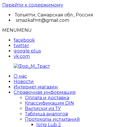
Перейти к содержимому
Тольятти, Самарская обл., Россия
smazkafmt@gmail.com
MENU
MENU
facebook
twitter
google plus
vk.com
О нас
Фор_М_Траст
Научно-
Новости
производственная
Интернет-магазин
фирма
Справочная информация
Оплата и доставка
Классификация DIN
Выписки из ТУ
Таблица аналогов
Протоколы испытаний
long Lub 2