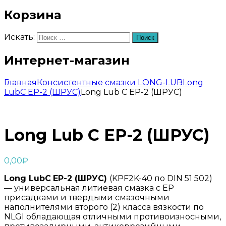
Корзина
Искать:
Поиск
Интернет-магазин
Главная
Консистентные смазки LONG-LUB
Long
LubC EP-2 (ШРУС)
Long Lub C EP-2 (ШРУС)
Long Lub C EP-2 (ШРУС)
0,00
₽
Long
LubC
EP
-2
(ШРУС)
(KPF2K-40 по DIN 51 502)
— универсальная литиевая смазка с ЕР
присадками и твердыми смазочными
наполнителями второго (2) класса вязкости по
NLGI обладающая отличными противоизносными,